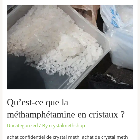
Qu’est-
ce
que
la
méthamphétamine
en
cristaux
?
Qu’est-ce que la
méthamphétamine en cristaux ?
Uncategorized
/ By
crystalmethshop
achat confidentiel de crystal meth, achat de crystal meth