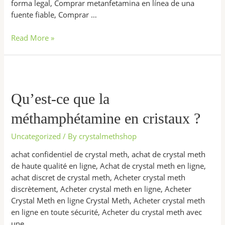
forma legal, Comprar metanfetamina en línea de una
fuente fiable, Comprar …
Read More »
Qu’est-
ce
que
Qu’est-ce que la
la
méthamphétamine en cristaux ?
méthamphétamine
en
Uncategorized
/ By
crystalmethshop
cristaux
?
achat confidentiel de crystal meth, achat de crystal meth
de haute qualité en ligne, Achat de crystal meth en ligne,
achat discret de crystal meth, Acheter crystal meth
discrètement, Acheter crystal meth en ligne, Acheter
Crystal Meth en ligne Crystal Meth, Acheter crystal meth
en ligne en toute sécurité, Acheter du crystal meth avec
une …