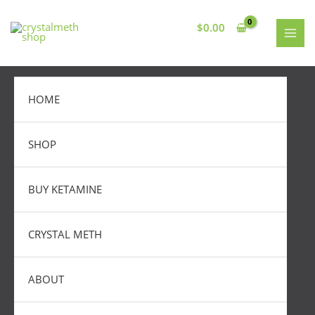
Skip
MAI
to
$
0.00
MEN
content
HOME
SHOP
BUY KETAMINE
CRYSTAL METH
ABOUT