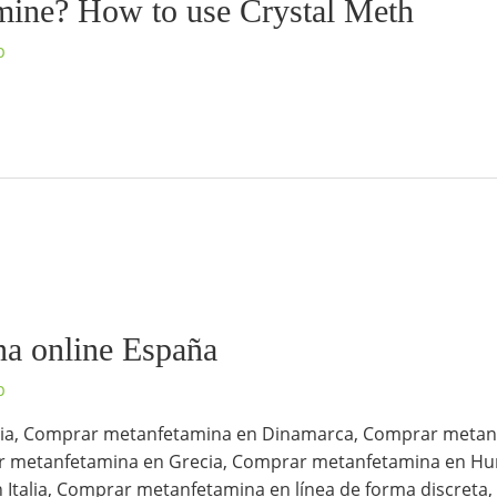
ine? How to use Crystal Meth
p
a online España
p
ia, Comprar metanfetamina en Dinamarca, Comprar metan
r metanfetamina en Grecia, Comprar metanfetamina en Hu
 Italia, Comprar metanfetamina en línea de forma discreta