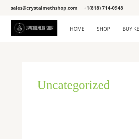
Skip
sales@crystalmethshop.com
+1(818) 714-0948
to
content
HOME
SHOP
BUY K
Uncategorized