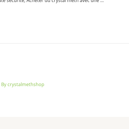
ute sécurité, Acheter du crystal meth avec une …
 By
crystalmethshop