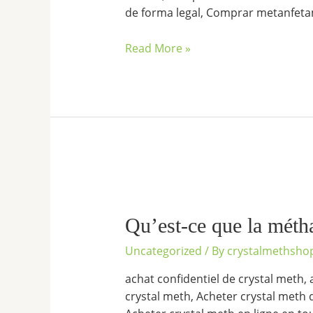
de forma legal, Comprar metanfetam
Read More »
Qu’est-
ce
que
Qu’est-ce que la méth
la
Uncategorized
/ By
crystalmethsho
méthamphétamine
en
achat confidentiel de crystal meth, 
cristaux
crystal meth, Acheter crystal meth 
?