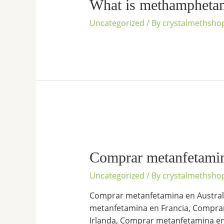
What is methamphetam
Uncategorized
/ By
crystalmethsho
Comprar
metanfetamina
online
Comprar metanfetamin
España
Uncategorized
/ By
crystalmethsho
Comprar metanfetamina en Austral
metanfetamina en Francia, Compra
Irlanda, Comprar metanfetamina en