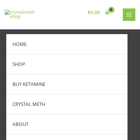
Skip
MAI
to
$
0.00
MEN
content
HOME
SHOP
BUY KETAMINE
CRYSTAL METH
ABOUT