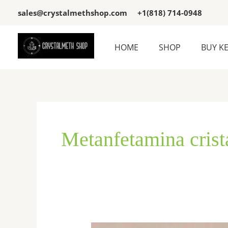
Skip
sales@crystalmethshop.com
+1(818) 714-0948
to
content
HOME
SHOP
BUY K
Metanfetamina crist