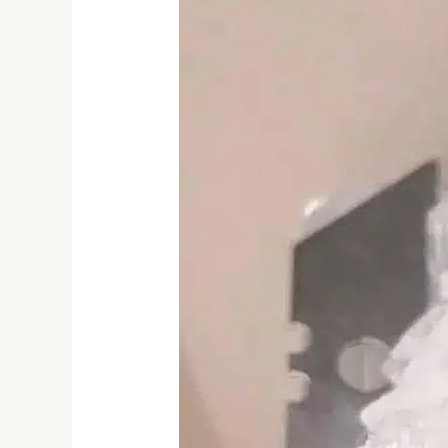
Comprar
metanfetamina
online
España