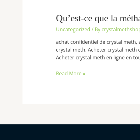
Qu’est-
ce
que
Qu’est-ce que la méth
la
Uncategorized
/ By
crystalmethsho
méthamphétamine
en
achat confidentiel de crystal meth, 
cristaux
crystal meth, Acheter crystal meth 
?
Acheter crystal meth en ligne en to
Read More »