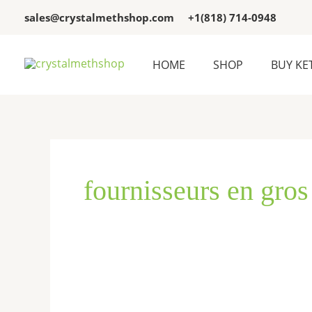
Skip
sales@crystalmethshop.com
+1(818) 714-0948
to
content
HOME
SHOP
BUY KE
fournisseurs en gr