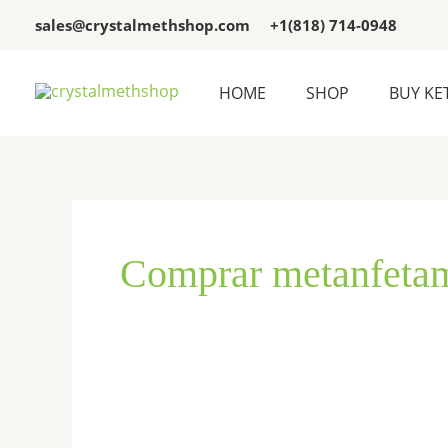
Skip
sales@crystalmethshop.com
+1(818) 714-0948
to
content
HOME
SHOP
BUY KE
Comprar metanfetam