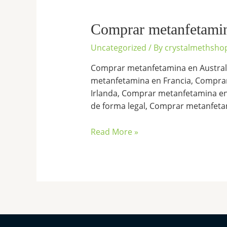
Comprar
metanfetamina
online
Comprar metanfetamin
España
Uncategorized
/ By
crystalmethsho
Comprar metanfetamina en Austral
metanfetamina en Francia, Compra
Irlanda, Comprar metanfetamina en
de forma legal, Comprar metanfetam
Read More »