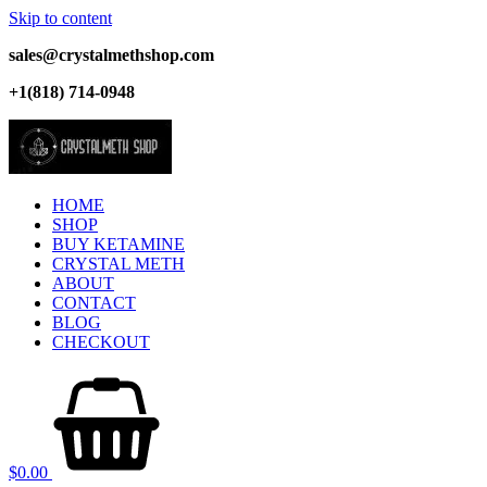
Skip to content
sales@crystalmethshop.com
+1(818) 714-0948
HOME
SHOP
BUY KETAMINE
CRYSTAL METH
ABOUT
CONTACT
BLOG
CHECKOUT
$
0.00